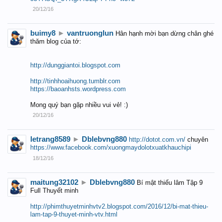
20/12/16
buimy8
►
vantruonglun
Hân hạnh mời bạn dừng chân ghé
thăm blog của tớ:
http://dunggiantoi.blogspot.com
http://tinhhoaihuong.tumblr.com
https://baoanhsts.wordpress.com
Mong quý bạn gặp nhiều vui vẻ! :)
20/12/16
letrang8589
►
Dblebvng880
http://dotot.com.vn/
chuyên
https://www.facebook.com/xuongmaydolotxuatkhauchipi
18/12/16
maitung32102
►
Dblebvng880
Bí mật thiếu lâm Tập 9
Full Thuyết minh
http://phimthuyetminhvtv2.blogspot.com/2016/12/bi-mat-thieu-
lam-tap-9-thuyet-minh-vtv.html