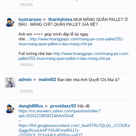
24/12/16
luutranseo
►
thanhdotea
MUA MÀNG QUẤN PALLET Ở
ĐÂU - MÀNG CHÍT QUẤN PALLET GIÁ RẺ?
Anh em ++++ giúp mình đáp lễ lại ngay
nhé....
http://www.hoanggiaps.com/mang-pe-cuon-pallet/251-
mua-mang-quan-pallet-o-dau-mang-chit-pe
Full tường nhé bạn
http://www.hoanggiaps.com/mang-pe-cuon-
pallet/251-mua-mang-quan-pallet-o-dau-mang-chit-pe
23/12/16
admin
►
maitel02
Bạn bên nhà Anh Quyết Chị Mai à?
21/12/16
dangld88cu
►
providaxz93
Vấn đề
https://vn.answers.yahoo.com/question/index?
qid=20161219034214AAnOGoE
--
https://lh4.googleusercontent.com/_6wxRTRs7QLQs_cCC9JEe
Qqgjy9VuoUxhPY6G4FrirstRX17z-
c5YHSQf_3YXgX4ULqPPFnc=w572