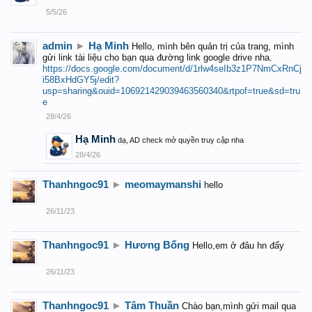
5/5/26
admin
►
Hạ Minh
Hello, mình bên quản trị của trang, mình
gửi link tài liệu cho bạn qua đường link google drive nha.
https://docs.google.com/document/d/1rlw4seIb3z1P7NmCxRnCj
i58BxHdGY5j/edit?
usp=sharing&ouid=106921429039463560340&rtpof=true&sd=tru
e
28/4/26
Hạ Minh
dạ, AD check mở quyền truy cập nha
28/4/26
Thanhngoc91
►
meomaymanshi
hello
26/11/23
Thanhngoc91
►
Hương Bống
Hello,em ở đâu hn đấy
26/11/23
Thanhngoc91
►
Tâm Thuần
Chào bạn,mình gửi mail qua