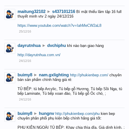
maitung32102
►
s437101216
Bí mật thiếu lâm tập 16 full
thuyết minh vtv 2 ngày 24/12/216
https://www.youtube.com/watch?v=IahMeCW2aL8
25/12/16
dayrutnhua
►
dvchiphu
khi nào bạn giao hàng
http://dayrutnhua.com.vn/
24/12/16
buimy8
►
nam.gxlighting
http://phukienbep.com/
chuyên
bán sản phẩm chính hãng giá rẻ:
TỦ BẾP: tủ bếp Arcylic, Tủ bếp gỗ Hương, Tủ bếp Sồi Nga, tủ
bếp Laminate, Tủ bếp xoan đào, Tủ bếp gỗ Óc chó, ;
24/12/16
buimy8
►
hungnv
http://phukienbep.com/phu
kien bep
chuyên phân phối phụ kiện bếp chính hãng giá tốt:
PHỤ KIỆN NGOÀI TỦ BẾP: Khay chia thìa dĩa, Giá dính kính, ;