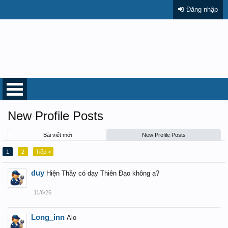
Đăng nhập
Trang chủ
Thành viên
New Profile Posts
Bài viết mới
New Profile Posts
1
2
Tiếp >
duy
Hiện Thầy có dạy Thiên Đạo không ạ?
11/6/26
Long_inn
Alo