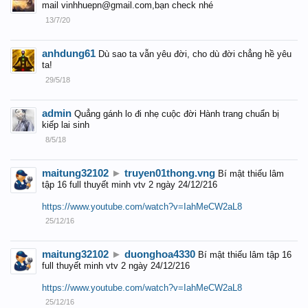
mail vinhhuepn@gmail.com,bạn check nhé
13/7/20
anhdung61
Dù sao ta vẫn yêu đời, cho dù đời chẳng hề yêu
ta!
29/5/18
admin
Quẳng gánh lo đi nhẹ cuộc đời Hành trang chuẩn bị
kiếp lai sinh
8/5/18
maitung32102
►
truyen01thong.vng
Bí mật thiếu lâm
tập 16 full thuyết minh vtv 2 ngày 24/12/216
https://www.youtube.com/watch?v=IahMeCW2aL8
25/12/16
maitung32102
►
duonghoa4330
Bí mật thiếu lâm tập 16
full thuyết minh vtv 2 ngày 24/12/216
https://www.youtube.com/watch?v=IahMeCW2aL8
25/12/16