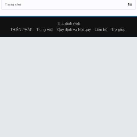
Trang chủ
TháiBình web
THIÊN PHÁP
Tiếng Việt
Quy định và Nội quy
Liên hệ
Trợ giúp