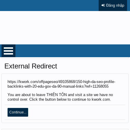
Đăng nhập
Trang chủ
External Redirect
https://kwork.com/offpageseo/49105868/150-high-da-seo-profile-
backlinks-with-20-edu-gov-da-90-manual-links?ref=11268055
You are about to leave THIÊN TÔN and visit a site we have no
control over. Click the button below to continue to kwork.com.
Continue...