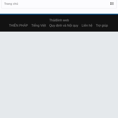
Trang chủ
TháiBình web
THIÊN PHÁP
Tiếng Việt
Quy định và Nội quy
Liên hệ
Trợ giúp