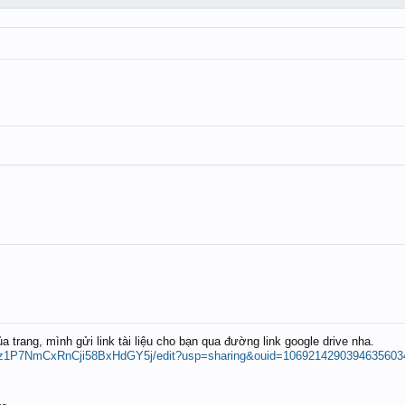
ủa trang, mình gửi link tài liệu cho bạn qua đường link google drive nha.
Ib3z1P7NmCxRnCji58BxHdGY5j/edit?usp=sharing&ouid=10692142903946356034