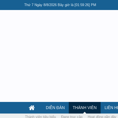
Thứ 7 Ngày 8/8/2026 Bây giờ là [01:59:26] PM
DIỄN ĐÀN
THÀNH VIÊN
LIÊN H
Thành viên tiêu biểu
Đang truy cập
Hoạt động gần đây