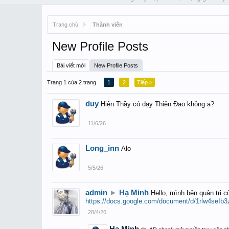
Trang chủ
Thành viên
New Profile Posts
Bài viết mới
New Profile Posts
Trang 1 của 2 trang
1
2
Tiếp >
duy
Hiện Thầy có dạy Thiên Đạo không ạ?
11/6/26
Long_inn
Alo
5/5/26
admin
►
Hạ Minh
Hello, mình bên quản trị c
https://docs.google.com/document/d/1rlw4se
28/4/26