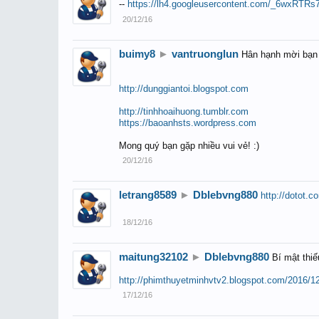
--
https://lh4.googleusercontent.com/_6wx
20/12/16
buimy8
►
vantruonglun
Hân hạnh mời bạn 
http://dunggiantoi.blogspot.com
http://tinhhoaihuong.tumblr.com
https://baoanhsts.wordpress.com
Mong quý bạn gặp nhiều vui vẻ! :)
20/12/16
letrang8589
►
Dblebvng880
http://dotot.c
18/12/16
maitung32102
►
Dblebvng880
Bí mật thiế
http://phimthuyetminhvtv2.blogspot.com/2016/12/
17/12/16