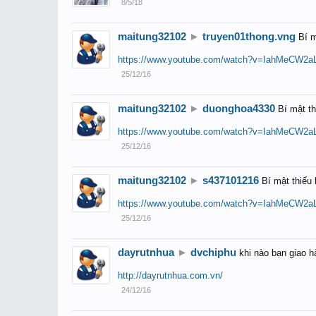
8/5/18
maitung32102
►
truyen01thong.vng
Bí m
https://www.youtube.com/watch?v=IahMeCW2a
25/12/16
maitung32102
►
duonghoa4330
Bí mật th
https://www.youtube.com/watch?v=IahMeCW2a
25/12/16
maitung32102
►
s437101216
Bí mật thiếu 
https://www.youtube.com/watch?v=IahMeCW2a
25/12/16
dayrutnhua
►
dvchiphu
khi nào bạn giao h
http://dayrutnhua.com.vn/
24/12/16