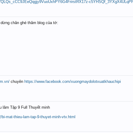
RTRs7QLQs_cCC9JEeQqgjy9VuoUxhPY6G4FrirstRX17z-c5YHSQf_3YXgX4ULqP
dừng chân ghé thăm blog của tớ:
om.vn/
chuyên
https://www.facebook.com/xuongmaydolotxuatkhauchipi
u lâm Tập 9 Full Thuyết minh
bi-mat-thieu-lam-tap-9-thuyet-minh-vtv.html