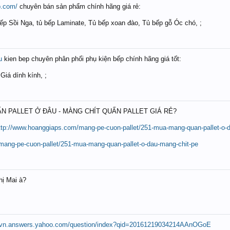
p.com/
chuyên bán sản phẩm chính hãng giá rẻ:
ếp Sồi Nga, tủ bếp Laminate, Tủ bếp xoan đào, Tủ bếp gỗ Óc chó, ;
u
kien bep chuyên phân phối phụ kiện bếp chính hãng giá tốt:
iá dính kính, ;
PALLET Ở ĐÂU - MÀNG CHÍT QUẤN PALLET GIÁ RẺ?
ttp://www.hoanggiaps.com/mang-pe-cuon-pallet/251-mua-mang-quan-pallet-o-
mang-pe-cuon-pallet/251-mua-mang-quan-pallet-o-dau-mang-chit-pe
ị Mai à?
//vn.answers.yahoo.com/question/index?qid=20161219034214AAnOGoE