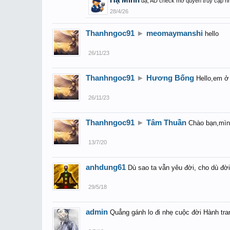
Hạ Minh
dạ, AD check mở quyền truy cập n
28/4/26
Thanhngoc91
►
meomaymanshi
hello
26/11/23
Thanhngoc91
►
Hương Bống
Hello,em ở
26/11/23
Thanhngoc91
►
Tâm Thuần
Chào bạn,mìn
13/7/20
anhdung61
Dù sao ta vẫn yêu đời, cho dù đời
29/5/18
admin
Quẳng gánh lo đi nhẹ cuộc đời Hành tran