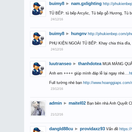
buimy8
►
nam.gxlighting
http://phukienbe
TỦ BẾP: tủ bếp Arcylic, Tủ bếp gỗ Hương, Tủ b
24/12/16
buimy8
►
hungnv
http://phukienbep.com/ph
PHỤ KIỆN NGOÀI TỦ BẾP: Khay chia thìa dĩa, G
24/12/16
luutranseo
►
thanhdotea
MUA MÀNG QUẤN 
Anh em ++++ giúp mình đáp lễ lại ngay nhé....
h
Full tường nhé bạn
http://www.hoanggiaps.com/
23/12/16
admin
►
maitel02
Bạn bên nhà Anh Quyết Ch
21/12/16
dangld88cu
►
providaxz93
Vấn đề
https: