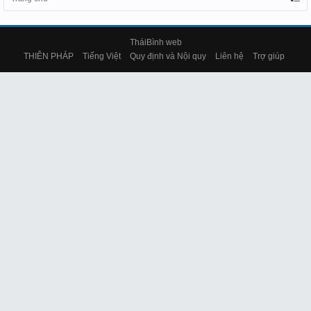
TháiBình web
THIÊN PHÁP
Tiếng Việt
Quy định và Nội quy
Liên hệ
Trợ giúp