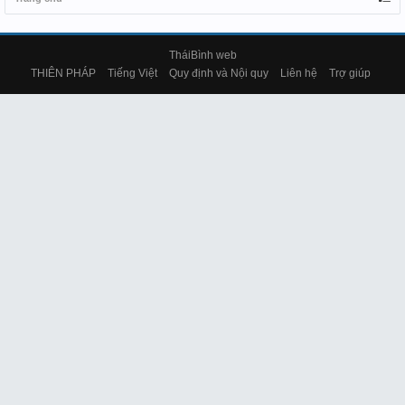
TháiBình web
THIÊN PHÁP
Tiếng Việt
Quy định và Nội quy
Liên hệ
Trợ giúp