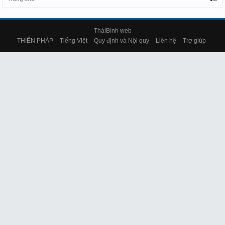
TháiBình web
THIÊN PHÁP
Tiếng Việt
Quy định và Nội quy
Liên hệ
Trợ giúp