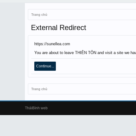
Trang chủ
External Redirect
https://sunellea.com
You are about to leave THIÊN TÔN and visit a site we have
Continue...
Trang chủ
TháiBình web