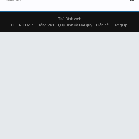
TháiBình web
THIÊN PHÁP
Tiếng Việt
Quy định và Nội quy
Liên hệ
Trợ giúp