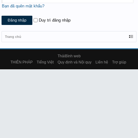
Bạn đã quên mật khẩu?
Duy trì đăng nhập
Trang chủ
TháiBình web
THIÊN PHÁP
Tiếng Việt
Quy định và Nội quy
Liên hệ
Trợ giúp