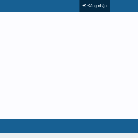
Đăng nhập