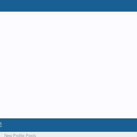
Ệ
New Profile Posts