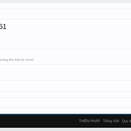
61
ting like that for more!
THIÊN PHÁP
Tiếng Việt
Quy đ