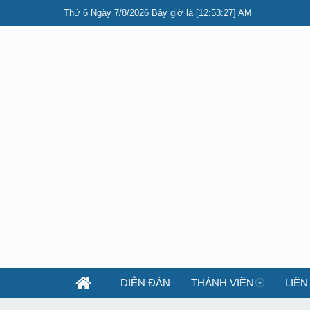
Thứ 6 Ngày 7/8/2026 Bây giờ là [12:53:27] AM
DIỄN ĐÀN
THÀNH VIÊN
LIÊN