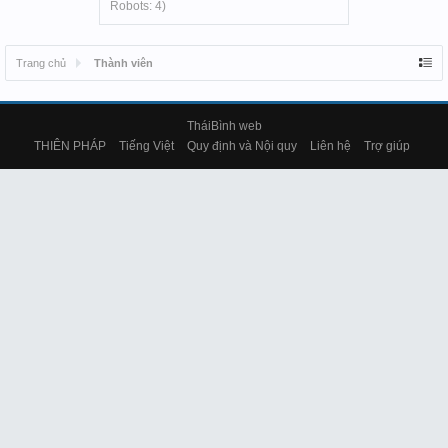
Robots: 4)
Trang chủ
Thành viên
TháiBình web
THIÊN PHÁP
Tiếng Việt
Quy định và Nội quy
Liên hệ
Trợ giúp