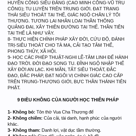
HUYỀN CÔNG SIÊU ĐẲNG (CAO MINH CÔNG-VŨ TRỤ
CÔNG); TU LUYỆN TRÊN TRUNG GIỚI. ĐẠT TRẠNG
THÁI SIÊU THOÁT TẠI THẾ, GIÁC NGỘ CHÂN LÝ TỐI
THƯỢNG. TƯƠNG LAI NHÂN LOẠI THẦN THÔNG
QUẢNG ĐẠI, XÂY THIÊN ĐƯỜNG TẠI THẾ. THẦN TIÊN
TẠI THẾ LÀ NHƯ VẬY.
8- THỰC HIỆN CHÍNH PHÁP XÂY ĐỜI, CỨU ĐỘ, ĐÁNH
TRỊ-SIÊU THOÁT CHO TÀ MA, CẢI TẠO TÂM THỂ,
PHONG THỦY, XÃ HỘI.
9- HỌC CÁC PHÉP THUẬT-NGHI LỄ-TÂM LINH ĐỂ HÀNH
ĐẠO TRỜI. ĐỜI ĐẠO SONG TU. ĐĨNH NGỘ NHẬP THẾ
XÂY ĐỜI AN LẠC. KHI MÃN, TẤT SIÊU THOÁT, ĐẮC
ĐẠO, ĐẮC PHÁP, ĐẠT NGÔI VỊ CHÍNH GIÁC CAO CẤP
TRÊN TRUNG-THƯỢNG GIỚI, BỰC THẦN THÁNH TIÊN
PHẬT.
9 ĐIỀU KHÔNG CỦA NGƯỜI HỌC THIÊN PHÁP
1- Không bỏ:
Tôn thờ Vua Cha Thượng đế
2- Không chiếm:
Của cải, tài danh, hạnh phúc của người
khác.
3- Không tham:
Danh lợi, vật dục tầm thường.