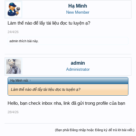
Hạ Minh
New Member
Làm thế nào để lấy tài liệu đọc tu luyện ạ?
24/4/26
admin
thích bài này.
admin
Administrator
Hạ Minh nói:
↑
Làm thế nào để lấy tài liệu đọc tu luyện ạ?
Hello, bạn check inbox nha, link đã gửi trong profile của bạn
28/4/26
(Bạn phải Đăng nhập hoặc Đăng ký để trả lời bài viết.)