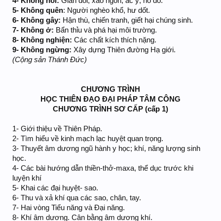
4- Không nói:
Gian dối, xảo ngôn, ác ý, hồ đồ.
5- Không quên
: Người nghèo khổ, hư dốt.
6- Không gây:
Hận thù, chiến tranh, giết hại chúng sinh.
7- Không ở:
Bẩn thỉu và phá hại môi trường.
8- Không nghiện:
Các chất kích thích nặng.
9- Không ngừng:
Xây dựng Thiên đường Hạ giới.
(Cộng sản Thánh Đức)
CHƯƠNG TRÌNH
HỌC THIÊN ĐẠO ĐẠI PHÁP TÂM CÔNG
CHƯƠNG TRÌNH SƠ CẤP (cấp 1)
1- Giới thiệu về Thiên Pháp.
2- Tìm hiểu về kinh mạch lạc huyệt quan trọng.
3- Thuyết âm dương ngũ hành y học; khí, năng lượng sinh
học.
4- Các bài hướng dẫn thiền-thở-maxa, thể dục trước khi
luyện khí
5- Khai các đại huyệt- sao.
6- Thu và xả khí qua các sao, chân, tay.
7- Hai vòng Tiểu năng và Đại năng.
8- Khí âm dương. Cân bằng âm dương khí.