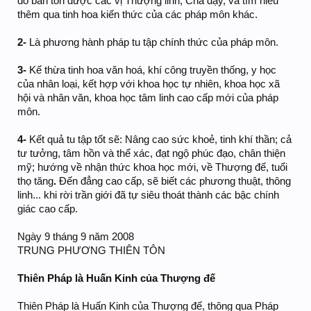
do bản tôn được các vị Thượng linh, Cha dạy, và tìm hiểu
thêm qua tinh hoa kiến thức của các pháp môn khác.
2-
Là phương hành pháp tu tập chính thức của pháp môn.
3-
Kế thừa tinh hoa văn hoá, khí công truyền thống, y học
của nhân loại, kết hợp với khoa học tự nhiên, khoa học xã
hội và nhân văn, khoa học tâm linh cao cấp mới của pháp
môn.
4-
Kết quả tu tập tốt sẽ: Nâng cao sức khoẻ, tinh khí thần; cả
tư tưởng, tâm hồn và thể xác, đạt ngộ phúc đạo, chân thiện
mỹ; hướng về nhận thức khoa học mới, về Thượng đế, tuổi
thọ tăng
.
Đến đẳng cao cấp, sẽ biết các phương thuật, thông
linh... khi rời trần giới đã tự siêu thoát thành các bậc chính
giác cao cấp.
Ngày 9 tháng 9 năm 2008
TRUNG PHƯƠNG THIÊN TÔN
Thiên Pháp là Huấn Kinh của Thượng đế
Thiên Pháp là Huấn Kinh của Thượng đế, thông qua Pháp