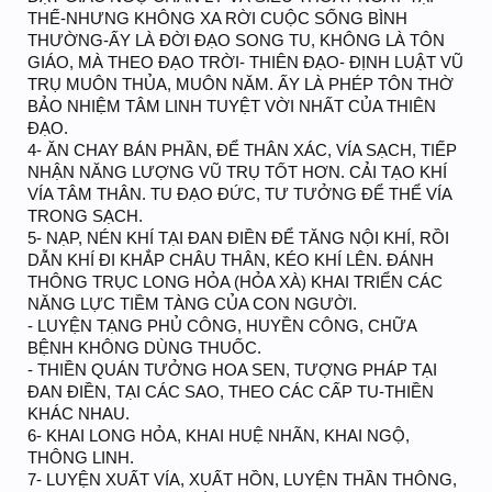
THẾ-NHƯNG KHÔNG XA RỜI CUỘC SỐNG BÌNH
THƯỜNG-ẤY LÀ ĐỜI ĐẠO SONG TU, KHÔNG LÀ TÔN
GIÁO, MÀ THEO ĐẠO TRỜI- THIÊN ĐẠO- ĐỊNH LUẬT VŨ
TRỤ MUÔN THỦA, MUÔN NĂM. ẤY LÀ PHÉP TÔN THỜ
BẢO NHIỆM TÂM LINH TUYỆT VỜI NHẤT CỦA THIÊN
ĐẠO.
4- ĂN CHAY BÁN PHẦN, ĐỂ THÂN XÁC, VÍA SẠCH, TIẾP
NHẬN NĂNG LƯỢNG VŨ TRỤ TỐT HƠN. CẢI TẠO KHÍ
VÍA TÂM THÂN. TU ĐẠO ĐỨC, TƯ TƯỞNG ĐỂ THỂ VÍA
TRONG SẠCH.
5- NẠP, NÉN KHÍ TẠI ĐAN ĐIỀN ĐỂ TĂNG NỘI KHÍ, RỒI
DẪN KHÍ ĐI KHẮP CHÂU THÂN, KÉO KHÍ LÊN. ĐÁNH
THÔNG TRỤC LONG HỎA (HỎA XÀ) KHAI TRIỂN CÁC
NĂNG LỰC TIỀM TÀNG CỦA CON NGƯỜI.
- LUYỆN TẠNG PHỦ CÔNG, HUYỀN CÔNG, CHỮA
BỆNH KHÔNG DÙNG THUỐC.
- THIỀN QUÁN TƯỞNG HOA SEN, TƯỢNG PHÁP TẠI
ĐAN ĐIỀN, TẠI CÁC SAO, THEO CÁC CẤP TU-THIỀN
KHÁC NHAU.
6- KHAI LONG HỎA, KHAI HUỆ NHÃN, KHAI NGỘ,
THÔNG LINH.
7- LUYỆN XUẤT VÍA, XUẤT HỒN, LUYỆN THẦN THÔNG,