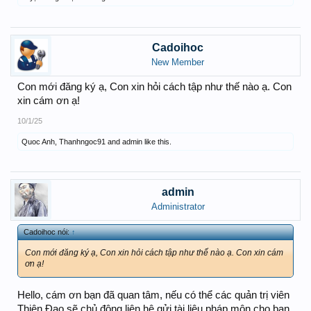
Cadoihoc
New Member
Con mới đăng ký ạ, Con xin hỏi cách tập như thế nào ạ. Con
xin cám ơn ạ!
10/1/25
Quoc Anh
,
Thanhngoc91
and
admin
like this.
admin
Administrator
Cadoihoc nói:
↑
Con mới đăng ký ạ, Con xin hỏi cách tập như thế nào ạ. Con xin cám
ơn ạ!
Hello, cám ơn bạn đã quan tâm, nếu có thể các quản trị viên
Thiên Đạo sẽ chủ động liên hệ gửi tài liệu pháp môn cho bạn,