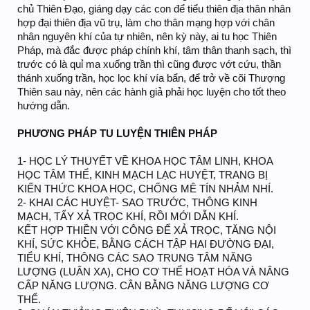
chủ Thiên Đạo, giáng dạy các con để tiểu thiên địa thân nhân
hợp đại thiên địa vũ trụ, làm cho thân mạng hợp với chân
nhân nguyên khí của tự nhiên, nên kỳ này, ai tu học Thiên
Pháp, mà đắc được pháp chính khí, tâm thân thanh sạch, thì
trước có là quỉ ma xuống trần thì cũng được vớt cứu, thần
thánh xuống trần, học lọc khí vía bẩn, để trở về cõi Thượng
Thiên sau này, nên các hành giả phải học luyện cho tốt theo
hướng dẫn.
PHƯƠNG PHÁP TU LUYỆN THIÊN PHÁP
1- HỌC LÝ THUYẾT VỀ KHOA HỌC TÂM LINH, KHOA
HỌC TÂM THỂ, KINH MẠCH LẠC HUYỆT, TRANG BỊ
KIẾN THỨC KHOA HỌC, CHỐNG MÊ TÍN NHẢM NHÍ.
2- KHAI CÁC HUYỆT- SAO TRƯỚC, THÔNG KINH
MẠCH, TẨY XẢ TRỌC KHÍ, RỒI MỚI DẪN KHÍ.
KẾT HỢP THIỀN VỚI CÔNG ĐỂ XẢ TRỌC, TĂNG NỘI
KHÍ, SỨC KHỎE, BẰNG CÁCH TẬP HAI ĐƯỜNG ĐẠI,
TIỂU KHÍ, THÔNG CÁC SAO TRUNG TÂM NĂNG
LƯỢNG (LUÂN XA), CHO CƠ THỂ HOẠT HÓA VÀ NÂNG
CẤP NĂNG LƯỢNG. CÂN BẰNG NĂNG LƯỢNG CƠ
THỂ.