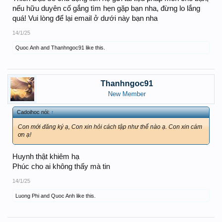
nếu hữu duyên cố gắng tìm hẹn gặp bạn nha, đừng lo lắng
quá! Vui lòng để lại email ở dưới này bạn nha
14/1/25
Quoc Anh
and
Thanhngoc91
like this.
Thanhngoc91
New Member
Cadoihoc nói:
↑
Con mới đăng ký ạ, Con xin hỏi cách tập như thế nào ạ. Con xin cám
ơn ạ!
Huynh thật khiêm hạ
Phúc cho ai không thấy mà tin
14/1/25
Luong Phi
and
Quoc Anh
like this.