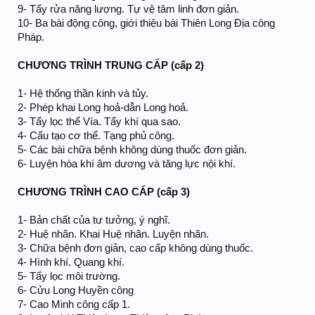
9- Tẩy rửa năng lượng. Tự vệ tâm linh đơn giản.
10- Ba bài động công, giới thiệu bài Thiên Long Địa công
Pháp.
CHƯƠNG TRÌNH TRUNG CẤP (cấp 2)
1- Hệ thống thần kinh và tủy.
2- Phép khai Long hoả-dẫn Long hoả.
3- Tẩy lọc thể Vía. Tẩy khí qua sao.
4- Cấu tạo cơ thể. Tạng phủ công.
5- Các bài chữa bệnh không dùng thuốc đơn giản.
6- Luyện hòa khí âm dương và tăng lực nội khí.
CHƯƠNG TRÌNH CAO CẤP (cấp 3)
1- Bản chất của tư tưởng, ý nghĩ.
2- Huệ nhãn. Khai Huệ nhãn. Luyện nhãn.
3- Chữa bệnh đơn giản, cao cấp không dùng thuốc.
4- Hình khí. Quang khí.
5- Tẩy lọc môi trường.
6- Cửu Long Huyền công
7- Cao Minh công cấp 1.