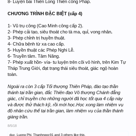
8- Luyện bài Thiên Long Thiên công Pháp.
CHƯƠNG TRÌNH ĐẶC BIỆT (cấp 4)
1- Vũ trụ công (Cao Minh công cấp 2).
2- Phép cải tạo, siêu thoát cho tà ma, quỉ, vong nhân
.
3- Phép chỉnh trị huyền thuật.
4- Chữa bệnh từ xa cao cấp.
5- Huyền thuật các Phép Nghi Lễ.
6- Truyền tâm. Tâm Năng.
7- Phép xuất hồn- vía- tu luyện trên cõi vô hình, trên Kim Tự
Tháp Trung Giới, đạt trạng thái siêu thoát, giác ngộ hoàn
toàn.
Ngoài ra còn 3 cấp Tối thượng Thiên Pháp, đào tạo thần
thánh tại trần gian, đắc Thiên đạo Vô thượng Chánh đẳng
giác, chỉ truyền cho những người đã học tốt qua 4 cấp này
và được thử thách kỹ, rồi mới học.Học xong làm nhiệm vụ
độ nhân cứu thế tại trần gian, làm nhiệm vụ của thần thánh
giáng trần.
8/5/18
duy
,
Luong Phi
,
Thanhngoc91
and
3 others
like this.