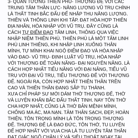
3- QUÁN TƯỞNG THIÊN PHÙ- THƯỢNG ĐẾ VỚI CÁC
TRUNG TÂM THẦN LỰC- NĂNG LƯỢNG VŨ TRỤ CHÍNH
LÀ THẤT TINH BẮC ĐẨU ĐỂ NHẬP THU NĂNG LƯỢNG.
THIỀN VÀ THÔNG LINH KHI TẬP. ĐẠT HÒA HỢP THIÊN
ĐỊA NHÂN, HÒA NHẬP VỚI VŨ TRỤ. ĐÂY CŨNG LÀ
CÁCH
TỰ ĐIỂM ĐẠO
TÂM LINH, THÔNG QUA VIỆC
NHẬP NIỆM THIÊN PHÙ. THIÊN PHÙ LÀ MỘT TẤM LINH
PHÙ LINH THIÊNG, KHI NHẬP LINH XUỐNG THÂN
MÌNH, TỰ MÌNH KHAI NGỘ ĐIỂM ĐẠO VÀ HÒA NHẬP
VÀO ĐẠO- VŨ TRỤ- ĐỊNH LUẬT VŨ TRỤ, HÒA NHẬP
VỚI THƯỢNG ĐẾ TOÀN NĂNG- ĐẠI NGUYÊN NĂNG. LÀ
CÁCH HỢP NHẤT TIỂU NĂNG VỚI ĐẠI NĂNG, TIỂU VŨ
TRỤ VỚI ĐẠI VŨ TRỤ, TIỂU THƯỢNG ĐẾ VỚI THƯỢNG
ĐẾ. NGOÀI RA, CÒN HỢP NHẤT THIÊN THẦN TRỀN
CAO VÀ THIÊN THẦN ĐANG SẮP TU THÀNH.
XƯA CHỈ PHÁP SƯ MỚI DÁM THỜ THƯỢNG ĐẾ, THỜ
VÀ LUYỆN KHẤN BẮC ĐẨU THẤT TINH. NAY TÔN THỜ
CHA HỢP NHẤT, CŨNG LÀ THỜ BẢN MỆNH MÌNH,
CHỐNG MA ÁC, MA NẠN. TÂM THÂN SẠCH, ĐẸP, HOÀN
THIỆN. TÔN TRỌNG MÌNH LÀ TÔN TRỌNG THƯỢNG
ĐẾ. THƯỢNG ĐẾ LÀ ĐẠO ĐỨC, TÔN THỜ, TU LUYỆN
ĐỂ HỢP NHẤT VỚI VUA CHA LÀ TU LUYỆN TÂM THÂN
ĐẠT GIÁC NGỘ CHÂN LÝ VÀ SIÊU THOÁT NGAY TẠI