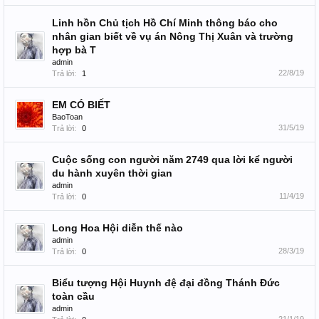
Linh hồn Chủ tịch Hồ Chí Minh thông báo cho
nhân gian biết về vụ án Nông Thị Xuân và trường
hợp bà T
admin
22/8/19
Trả lời:
1
EM CÓ BIẾT
BaoToan
31/5/19
Trả lời:
0
Cuộc sống con người năm 2749 qua lời kể người
du hành xuyên thời gian
admin
11/4/19
Trả lời:
0
Long Hoa Hội diễn thế nào
admin
28/3/19
Trả lời:
0
Biểu tượng Hội Huynh đệ đại đồng Thánh Đức
toàn cầu
admin