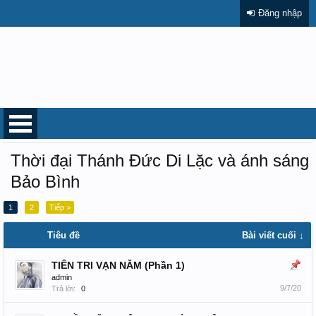
Đăng nhập
Trang chủ
Diễn đàn
THỜI ĐẠI THÁNH ĐỨC DI LẶC VÀ ÁNH SÁNG BẢO B
Thời đại Thánh Đức Di Lặc và ánh sáng
Bảo Bình
1
2
Tiếp >
Tiêu đề
Bài viết cuối ↓
TIÊN TRI VẠN NĂM (Phần 1)
admin
9/7/20
Trả lời:
0