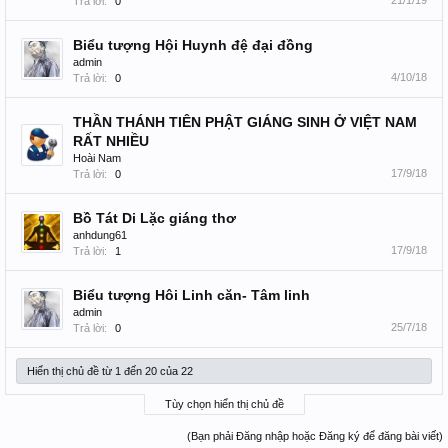
21/1/19
Trả lời:
0
Biểu tượng Hội Huynh đệ đại đồng
admin
4/10/18
Trả lời:
0
THẦN THÁNH TIÊN PHẬT GIÁNG SINH Ở VIỆT NAM
RẤT NHIỀU
Hoài Nam
17/9/18
Trả lời:
0
Bồ Tát Di Lặc giáng thơ
anhdung61
17/9/18
Trả lời:
1
Biểu tượng Hôi Linh căn- Tâm linh
admin
25/7/18
Trả lời:
0
Hiển thị chủ đề từ 1 đến 20 của 22
Tùy chọn hiển thị chủ đề
(Bạn phải Đăng nhập hoặc Đăng ký để đăng bài viết)