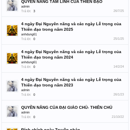
QUYỀN NĂNG TÂM LINH CỦA THIÊN ĐẠO
admin
26/7/25
Trả lời:
3
4 ngày Đại Nguyên năng và các ngày Lễ trọng của
Thiên đạo trong năm 2025
anhdung61
25/1/25
Trả lời:
0
4 ngày Đại Nguyên năng và các ngày Lễ trọng của
Thiên đạo trong năm 2024
anhdung61
14/2/24
Trả lời:
0
4 ngày Đại Nguyên năng và các ngày Lễ trọng của
Thiên đạo trong năm 2023
admin
26/1/23
Trả lời:
0
QUYỀN NĂNG CỦA ĐẠI GIÁO CHỦ- THIÊN CHỦ
admin
21/10/22
Trả lời:
0
Đính chính ngày Truyền pháp