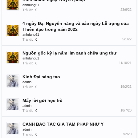
anhdung61
23/6/22
Trả lời:
0
4 ngày Đại Nguyên năng và các ngày Lễ trọng của
Thiên đạo trong năm 2022
anhdung61
5/1/22
Trả lời:
0
Nguồn gốc kỳ lạ nấm lim xanh chữa ung thư
anhdung61
11/10/21
Trả lời:
0
Kinh Đại sáng tạo
admin
19/2/21
Trả lời:
0
Mấy lời gửi học trò
admin
18/7/20
Trả lời:
0
CẢNH BÁO TÁC GIẢ TÂM PHÁP NHƯ Ý
admin
7/2/20
Trả lời:
0