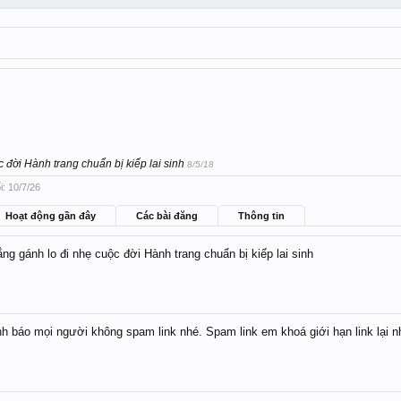
 đời Hành trang chuẩn bị kiếp lai sinh
8/5/18
i:
10/7/26
Hoạt động gần đây
Các bài đăng
Thông tin
ng gánh lo đi nhẹ cuộc đời Hành trang chuẩn bị kiếp lai sinh
h báo mọi người không spam link nhé. Spam link em khoá giới hạn link lại n