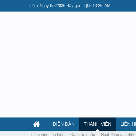
Thứ 7 Ngày 8/8/2026 Bây giờ là [05:13:26] AM
DIỄN ĐÀN
THÀNH VIÊN
LIÊN H
Thành viên tiêu biểu
Đang truy cập
Hoạt động gần đây