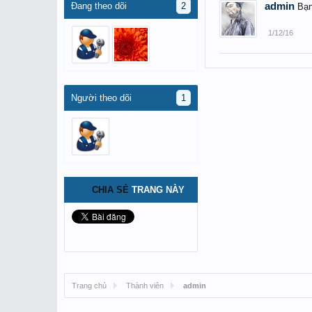
Đang theo dõi
2
admin
Bạn
1/12/16
Người theo dõi
1
CHIA SẺ
TRANG NÀY
Trang chủ
Thành viên
admin