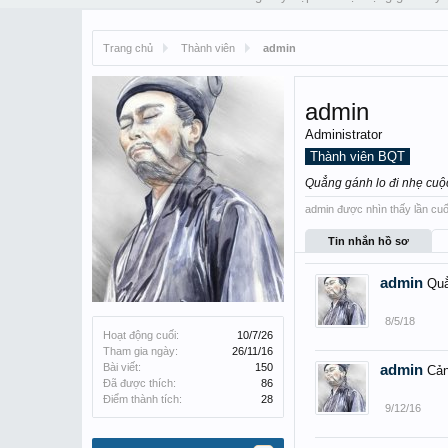
Trang chủ
Thành viên
admin
admin
Administrator
Thành viên BQT
Quẳng gánh lo đi nhẹ cuộc
admin được nhìn thấy lần cuố
Tin nhắn hồ sơ
admin
Quẳ
8/5/18
Hoạt động cuối:
10/7/26
Tham gia ngày:
26/11/16
Bài viết:
150
admin
Cản
Đã được thích:
86
Điểm thành tích:
28
9/12/16