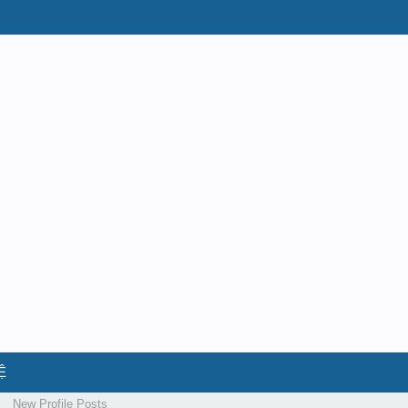
Ệ
New Profile Posts