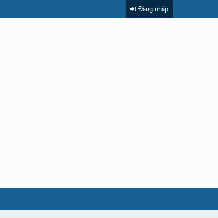
Đăng nhập