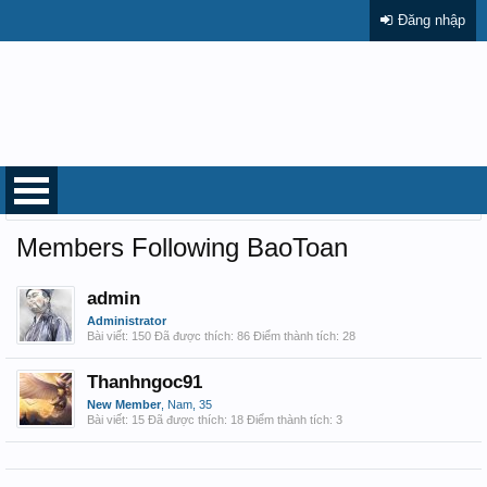
Đăng nhập
Trang chủ
Thành viên
BaoToan
Members Following BaoToan
admin
Administrator
Bài viết:
150
Đã được thích:
86
Điểm thành tích:
28
Thanhngoc91
New Member
, Nam, 35
Bài viết:
15
Đã được thích:
18
Điểm thành tích:
3