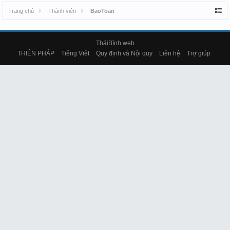
Trang chủ
Thành viên
BaoToan
TháiBình web
THIÊN PHÁP
Tiếng Việt
Quy định và Nội quy
Liên hệ
Trợ giúp