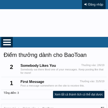
Đăng nhập
Trang chủ
Thành viên
BaoToan
Điểm thưởng dành cho BaoToan
2
Somebody Likes You
Thưởng vào:
2/6/19
Somebody out there liked one of your messages. Keep posting like that
for more!
1
First Message
Thưởng vào:
31/5/19
Post a message somewhere on the site to receive this.
Tổng điểm: 3
Xem tất cả thành tích có thể đạt được