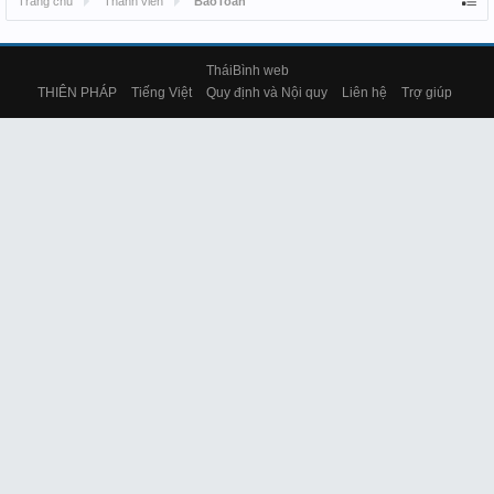
Trang chủ
Thành viên
BaoToan
TháiBình web
THIÊN PHÁP
Tiếng Việt
Quy định và Nội quy
Liên hệ
Trợ giúp