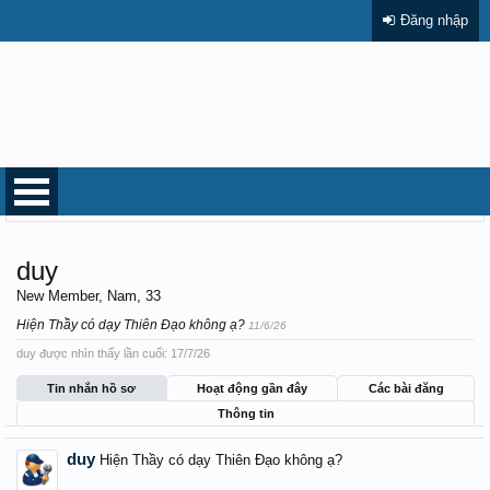
Đăng nhập
Trang chủ
Thành viên
duy
duy
New Member
, Nam, 33
Hiện Thầy có dạy Thiên Đạo không ạ?
11/6/26
duy được nhìn thấy lần cuối:
17/7/26
Tin nhắn hồ sơ
Hoạt động gần đây
Các bài đăng
Thông tin
duy
Hiện Thầy có dạy Thiên Đạo không ạ?