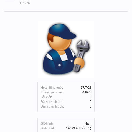
11/6/26
Hoạt động cuối:
17/7/26
Tham gia ngày:
4/6/26
Bài viết:
0
Đã được thích:
0
Điểm thành tích:
0
Giới tính:
Nam
Sinh nhật:
14/5/93
(Tuổi: 33)