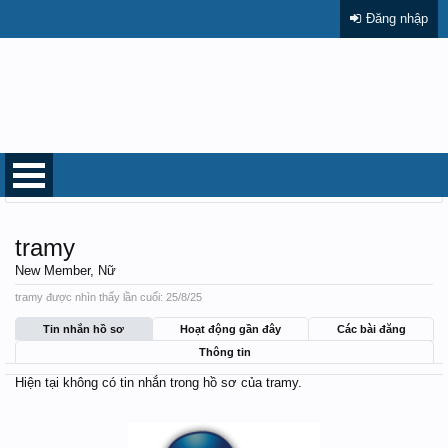
Đăng nhập
Trang chủ
Thành viên
tramy
tramy
New Member
, Nữ
tramy được nhìn thấy lần cuối:
25/8/25
Tin nhắn hồ sơ
Hoạt động gần đây
Các bài đăng
Thông tin
Hiện tại không có tin nhắn trong hồ sơ của tramy.