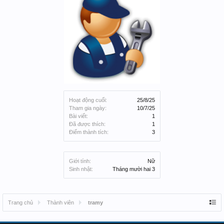
Hoạt động cuối:
25/8/25
Tham gia ngày:
10/7/25
Bài viết:
1
Đã được thích:
1
Điểm thành tích:
3
Giới tính:
Nữ
Sinh nhật:
Tháng mười hai 3
Trang chủ
Thành viên
tramy