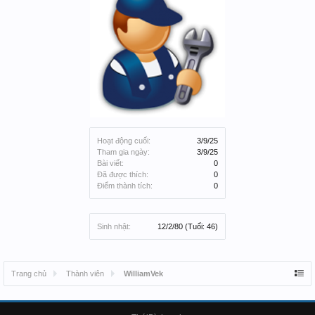
Hoạt động cuối:
3/9/25
Tham gia ngày:
3/9/25
Bài viết:
0
Đã được thích:
0
Điểm thành tích:
0
Sinh nhật:
12/2/80
(Tuổi: 46)
Trang chủ
Thành viên
WilliamVek