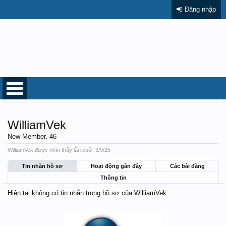
Đăng nhập
Trang chủ
Thành viên
WilliamVek
WilliamVek
New Member
, 46
WilliamVek được nhìn thấy lần cuối:
3/9/25
Tin nhắn hồ sơ
Hoạt động gần đây
Các bài đăng
Thông tin
Hiện tại không có tin nhắn trong hồ sơ của WilliamVek.