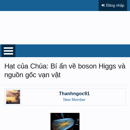
Đăng nhập
Diễn đàn
...
Nhỏ to chuyện đời, chuyện đạo....
Hạt của Chúa: Bí ẩn về boson Higgs và
nguồn gốc vạn vật
Thanhngoc91
New Member