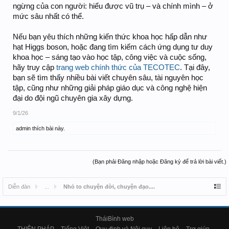
ngừng của con người: hiểu được vũ trụ – và chính mình – ở
mức sâu nhất có thể.
Nếu bạn yêu thích những kiến thức khoa học hấp dẫn như
hạt Higgs boson, hoặc đang tìm kiếm cách ứng dụng tư duy
khoa học – sáng tạo vào học tập, công việc và cuộc sống,
hãy truy cập
trang web chính thức của TECOTEC
. Tại đây,
bạn sẽ tìm thấy nhiều bài viết chuyên sâu, tài nguyên học
tập, cũng như những giải pháp giáo dục và công nghệ hiện
đại do đội ngũ chuyên gia xây dựng.
9/1/26
admin
thích bài này.
(Bạn phải Đăng nhập hoặc Đăng ký để trả lời bài viết.)
Diễn đàn
...
Nhỏ to chuyện đời, chuyện đạo....
TháiBình web