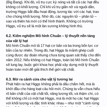
(Big Bang). Khi đó, vũ trụ cực kỳ nóng và tất cả các hạt đều
không có khối lượng. Chỉ khi vũ trụ giãn nở và nguội dần,
trường Higgs bắt đầu hoạt động, tương tác với các hạt, trao
cho chúng khối lượng. Nhờ đó, các nguyên tử – phân tử –
sao và thiên hà mới có thể hình thành. Không có trường
Higgs, vũ trụ sẽ là một làn sương không hình thù.
6.2. Kiểm nghiệm Mô hình Chuẩn – lý thuyết nền tảng
của vật lý hạt
Mô hình Chuẩn mô tả 17 hạt cơ bản và ba trong bốn lực cơ
bản của tự nhiên. Trong đó, hạt Higgs là mảnh ghép cuối
cùng được dự đoán nhưng chưa từng quan sát thấy cho đến
năm 2012. Nếu không có hạt Higgs, toàn bộ Mô hình Chuẩn
sẽ lung lay, buộc giới khoa học phải xây dựng một lý thuyết
hoàn toàn mới để giải thích thế giới vật chất.
6.3. Mở ra cánh cửa cho vật lý tương lai
Phát hiện ra hạt Higgs không phải là dấu chấm hết, mà là
khởi đầu cho hàng loạt câu hỏi mới. Chúng ta vẫn chưa hiểu
rõ bản chất của vật chất tối, năng lượng tối, và thậm chí, có
thể không chỉ có một hạt Higgs, mà là một họ các hạt Higgs
với khối lượng và đặc tính khác nhau – như một “cánh rừng