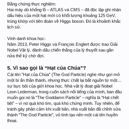
Bằng chứng thực nghiệm:
Hai máy dò khổng lồ – ATLAS và CMS – đã độc lập ghi nhận
dấu hiệu của một hạt mới có khối lượng khoảng 125 GeV,
trùng khớp với tiên đoán về Higgs boson. Đó là khoảnh khắc
lịch sử.
Vinh danh khoa học:
Năm 2013, Peter Higgs và François Englert được trao Giải
Nobel Vật lý, đánh dấu chiến thắng của lý thuyết sau gần
nửa thế kỷ chờ đợi.
5. Vì sao gọi là “Hạt của Chúa”?
Cái tên “Hạt của Chúa” (The God Particle) nghe như gợi mở
một bí ẩn thần thánh, nhưng thực chất lại bắt nguồn từ một…
sự bực bội của giới khoa học. Nhà vật lý đoạt giải Nobel
Leon Lederman, trong cuốn sách nổi tiếng của mình, ban đầu
muốn gọi nó là “The Goddamn Particle” – nghĩa là “Hạt chết
tiệt” – vì nó quá khó tìm, quá khó chứng minh. Tuy nhiên, để
tránh gây phản cảm khi xuất bản, nhà xuất bản đã chỉnh sửa
thành “The God Particle”, vô tình tạo nên một cái tên huyền
thoại.