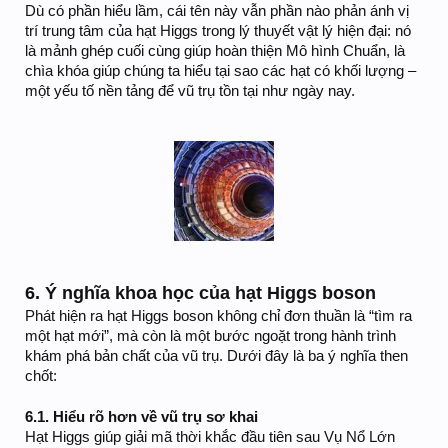
Dù có phần hiểu lầm, cái tên này vẫn phần nào phản ánh vị
trí trung tâm của hạt Higgs trong lý thuyết vật lý hiện đại: nó
là mảnh ghép cuối cùng giúp hoàn thiện Mô hình Chuẩn, là
chìa khóa giúp chúng ta hiểu tại sao các hạt có khối lượng –
một yếu tố nền tảng để vũ trụ tồn tại như ngày nay.
6. Ý nghĩa khoa học của hạt Higgs boson
Phát hiện ra hạt Higgs boson không chỉ đơn thuần là “tìm ra
một hạt mới”, mà còn là một bước ngoặt trong hành trình
khám phá bản chất của vũ trụ. Dưới đây là ba ý nghĩa then
chốt:
6.1. Hiểu rõ hơn về vũ trụ sơ khai
Hạt Higgs giúp giải mã thời khắc đầu tiên sau Vụ Nổ Lớn