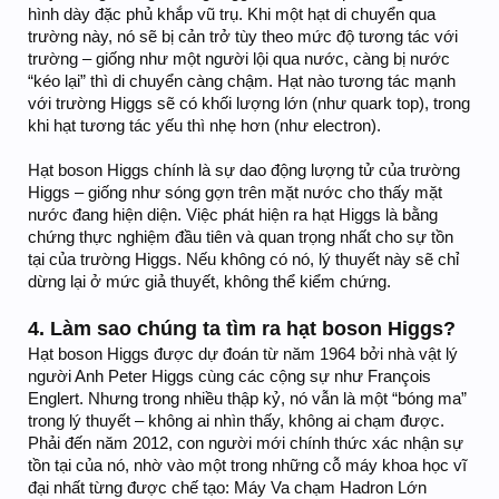
hình dày đặc phủ khắp vũ trụ. Khi một hạt di chuyển qua
trường này, nó sẽ bị cản trở tùy theo mức độ tương tác với
trường – giống như một người lội qua nước, càng bị nước
“kéo lại” thì di chuyển càng chậm. Hạt nào tương tác mạnh
với trường Higgs sẽ có khối lượng lớn (như quark top), trong
khi hạt tương tác yếu thì nhẹ hơn (như electron).
Hạt boson Higgs chính là sự dao động lượng tử của trường
Higgs – giống như sóng gợn trên mặt nước cho thấy mặt
nước đang hiện diện. Việc phát hiện ra hạt Higgs là bằng
chứng thực nghiệm đầu tiên và quan trọng nhất cho sự tồn
tại của trường Higgs. Nếu không có nó, lý thuyết này sẽ chỉ
dừng lại ở mức giả thuyết, không thể kiểm chứng.
4. Làm sao chúng ta tìm ra hạt boson Higgs?
Hạt boson Higgs được dự đoán từ năm 1964 bởi nhà vật lý
người Anh Peter Higgs cùng các cộng sự như François
Englert. Nhưng trong nhiều thập kỷ, nó vẫn là một “bóng ma”
trong lý thuyết – không ai nhìn thấy, không ai chạm được.
Phải đến năm 2012, con người mới chính thức xác nhận sự
tồn tại của nó, nhờ vào một trong những cỗ máy khoa học vĩ
đại nhất từng được chế tạo: Máy Va chạm Hadron Lớn