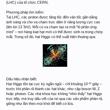
(LHC) của tổ chức CERN.
Phương pháp tìm kiếm:
Tại LHC, các proton được tăng tốc đến vận tốc gần bằng
ánh sáng và cho va chạm trực diện ở năng lượng cực cao
(lên tới 13 TeV). Mỗi cú va chạm tạo ra một “lò phản ứng
mini” – nơi hàng loạt hạt mới có thể được sinh ra trong chớp
mắt. Trong số đó, hạt Higgs có thể xuất hiện thoáng qua
Dấu hiệu nhận biết:
Hạt Higgs tồn tại cực kỳ ngắn ngủi – chỉ khoảng 10⁻²² giây –
trước khi phân rã thành các hạt khác, như cặp boson W, Z
hoặc photon. Các nhà khoa học không “nhìn thấy” hạt Higgs
trực tiếp, mà truy dấu vết của nó qua các sản phẩm phân rã,
giống như lần theo mùi khói để biết có lửa.