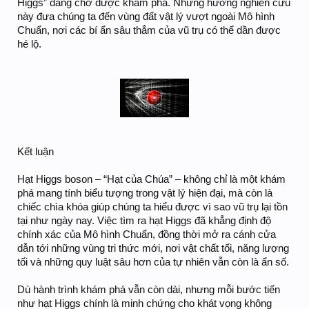
Higgs” đang chờ được khám phá. Những hướng nghiên cứu
này đưa chúng ta đến vùng đất vật lý vượt ngoài Mô hình
Chuẩn, nơi các bí ẩn sâu thẳm của vũ trụ có thể dần được
hé lộ.
Kết luận
Hạt Higgs boson – “Hạt của Chúa” – không chỉ là một khám
phá mang tính biểu tượng trong vật lý hiện đại, mà còn là
chiếc chìa khóa giúp chúng ta hiểu được vì sao vũ trụ lại tồn
tại như ngày nay. Việc tìm ra hạt Higgs đã khẳng định độ
chính xác của Mô hình Chuẩn, đồng thời mở ra cánh cửa
dẫn tới những vùng tri thức mới, nơi vật chất tối, năng lượng
tối và những quy luật sâu hơn của tự nhiên vẫn còn là ẩn số.
Dù hành trình khám phá vẫn còn dài, nhưng mỗi bước tiến
như hạt Higgs chính là minh chứng cho khát vọng không