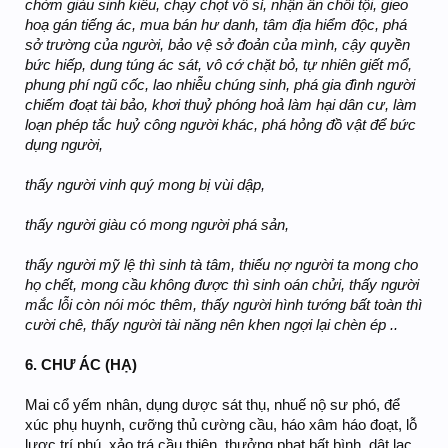
chớm giàu sinh kiêu, chạy chọt vô sỉ, nhận ân chối tội, gieo
hoạ gán tiếng ác, mua bán hư danh, tâm địa hiểm độc, phá
sở trường của người, bảo vệ sở đoản của mình, cậy quyền
bức hiếp, dung túng ác sát, vô cớ chặt bỏ, tự nhiên giết mổ,
phung phí ngũ cốc, lao nhiễu chúng sinh, phá gia đình người
chiếm đoạt tài bảo, khơi thuỷ phóng hoả làm hại dân cư, làm
loạn phép tắc huỷ công người khác, phá hỏng đồ vật để bức
dụng người,
thấy người vinh quý mong bị vùi dập,
thấy người giàu có mong người phá sản,
thấy người mỹ lệ thì sinh tà tâm, thiếu nợ người ta mong cho
họ chết, mong cầu không được thì sinh oán chửi, thấy người
mắc lỗi còn nói móc thêm, thấy người hình tướng bất toàn thì
cười chê, thấy người tài năng nên khen ngợi lại chèn ép ..
6. CHƯ ÁC (HẠ)
Mai cổ yếm nhân, dụng dược sát thụ, nhuế nộ sư phó, để
xúc phụ huynh, cưỡng thủ cường cầu, háo xâm háo đoạt, lỗ
lược trí phú, xảo trá cầu thiên, thưởng phạt bất bình, dật lạc