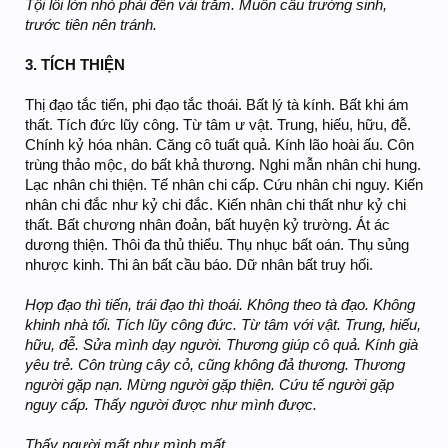
Tội lỗi lớn nhỏ phải đến vài trăm. Muốn cầu trường sinh,
trước tiên nên tránh.
3. TÍCH THIỆN
Thị đạo tắc tiến, phi đạo tắc thoái. Bất lý tà kính. Bất khi ám
thất. Tích đức lũy công. Từ tâm ư vật. Trung, hiếu, hữu, đễ.
Chính kỷ hóa nhân. Căng cô tuất quả. Kính lão hoài ấu. Côn
trùng thảo mộc, do bất khả thương. Nghi mẫn nhân chi hung.
Lạc nhân chi thiện. Tế nhân chi cấp. Cứu nhân chi nguy. Kiến
nhân chi đắc như kỷ chi đắc. Kiến nhân chi thất như kỷ chi
thất. Bất chương nhân đoản, bất huyện kỷ trường. Át ác
dương thiện. Thôi đa thủ thiểu. Thụ nhục bất oán. Thụ sủng
nhược kinh. Thi ân bất cầu báo. Dữ nhân bất truy hối.
Hợp đạo thì tiến, trái đạo thì thoái. Không theo tà đạo. Không
khinh nhà tối. Tích lũy công đức. Từ tâm với vật. Trung, hiếu,
hữu, đễ. Sửa mình dạy người. Thương giúp cô quả.
Kính già
yêu trẻ. Côn trùng cây cỏ, cũng không đả thương. Thương
người gặp nạn. Mừng người gặp thiện. Cứu tế người gặp
nguy cấp. Thấy người được như mình được.
Thấy người mất như mình mất.