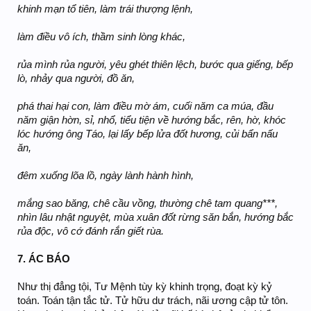
khinh mạn tổ tiên, làm trái thượng lệnh,
làm điều vô ích, thầm sinh lòng khác,
rủa mình rủa người, yêu ghét thiên lệch, bước qua giếng, bếp
lò, nhảy qua người, đồ ăn,
phá thai hại con, làm điều mờ ám, cuối năm ca múa, đầu
năm giận hờn, sỉ, nhổ, tiểu tiện về hướng bắc, rên, hờ, khóc
lóc hướng ông Táo, lại lấy bếp lửa đốt hương, củi bẩn nấu
ăn,
đêm xuống lõa lồ, ngày lành hành hình,
mắng sao băng, chê cầu vồng, thường chê tam quang***,
nhìn lâu nhật nguyệt, mùa xuân đốt rừng săn bắn, hướng bắc
rủa độc, vô cớ đánh rắn giết rùa.
7. ÁC BÁO
Như thị đẳng tội, Tư Mệnh tùy kỳ khinh trọng, đoạt kỳ kỷ
toán. Toán tận tắc tử. Tử hữu dư trách, nãi ương cập tử tôn.