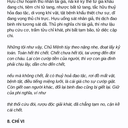
Hựu chư hoạnh thủ nhân tài giả, nãi kế kỳ thê tử gia khẩu
đang chi, tiệm chí tử tang, nhược bất tử tang, tắc hữu thuỷ
hỏa đạo tặc, di vong khí vật, tật bệnh khẩu thiệt chư sự, dĩ
đang vọng thủ chi trực. Hựu uổng sát nhân giả, thị dịch đao
binh nhi tương sát dã. Thủ phi nghĩa chi tài giả, thí như lậu
phụ cứu cơ, trấm tửu chỉ khát, phi bất tạm bão, tử diệc cập
chi.
Những tội như vậy, Chủ Mệnh tùy theo nặng nhẹ, đoạt lấy kỷ
toán. Toán hết thì chết. Chết chưa hết tội, tai ương đến đời
con cháu. Lại còn cướp tiền của người, thì vợ con gia đình
phải chịu lây, dần cho đến chết,
nếu mà không chết, ắt có thuỷ hoả đạo tặc, rơi đồ mất vật,
bệnh tật, điều tiếng miệng lưỡi, là cái giá cho sự cướp giật.
Còn giết oan người khác, đổi lại binh đao cũng bị giết lại. Giữ
của phi nghĩa, ví như
thịt thối cứu đói, rượu độc giải khát, đã chẳng tạm no, cận kề
cái chết.
8. CHỈ VI