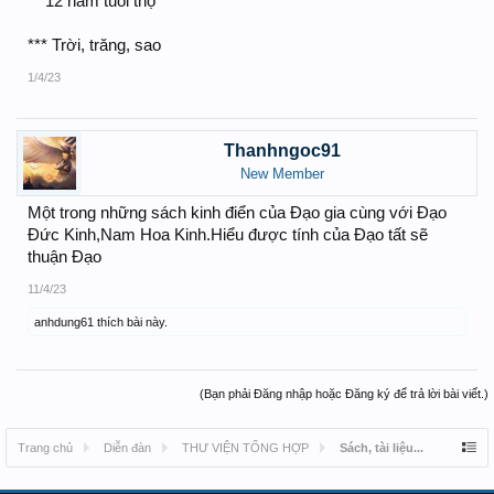
** 12 năm tuổi thọ
*** Trời, trăng, sao
1/4/23
Thanhngoc91
New Member
Một trong những sách kinh điển của Đạo gia cùng với Đạo
Đức Kinh,Nam Hoa Kinh.Hiểu được tính của Đạo tất sẽ
thuận Đạo
11/4/23
anhdung61
thích bài này.
(Bạn phải Đăng nhập hoặc Đăng ký để trả lời bài viết.)
Trang chủ
Diễn đàn
THƯ VIỆN TỔNG HỢP
Sách, tài liệu...