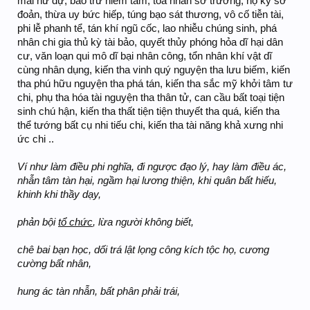
mãi hư dự, bao trữ hiểm tâm, tỏa nhân sở trường, hộ kỷ sở
đoản, thừa uy bức hiếp, túng bạo sát thương, vô cố tiễn tài,
phi lễ phanh tể, tán khí ngũ cốc, lao nhiễu chúng sinh, phá
nhân chi gia thủ kỳ tài bảo, quyết thủy phóng hỏa dĩ hại dân
cư, văn loạn qui mô dĩ bại nhân công, tổn nhân khí vật dĩ
cùng nhân dụng, kiến tha vinh quý nguyện tha lưu biếm, kiến
tha phú hữu nguyện tha phá tán, kiến tha sắc mỹ khởi tâm tư
chi, phụ tha hóa tài nguyện tha thân tử, can cầu bất toại tiện
sinh chú hận, kiến tha thất tiện tiện thuyết tha quá, kiến tha
thể tướng bất cụ nhi tiếu chi, kiến tha tài năng khả xưng nhi
ức chi ..
Ví như làm điều phi nghĩa, đi ngược đạo lý, hay làm điều ác,
nhẫn tâm tàn hại, ngầm hại lương thiện, khi quân bất hiếu,
khinh khi thầy dạy,
phản bội
tổ chức
, lừa người không biết,
chê bai bạn học, dối trá lật lọng công kích tộc họ, cương
cường bất nhân,
hung ác tàn nhẫn, bất phân phải trái,