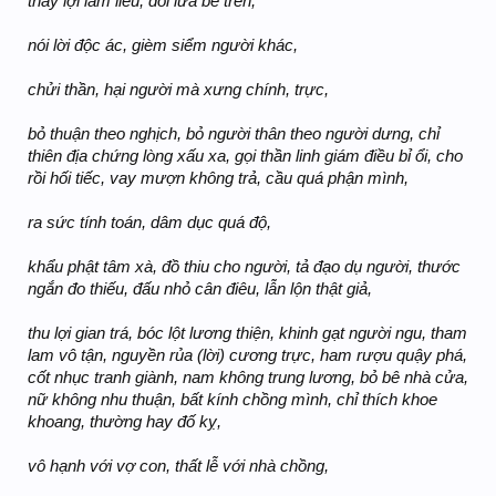
thấy lợi làm liều, dối lừa bề trên,
nói lời độc ác, gièm siểm người khác,
chửi thần, hại người mà xưng chính, trực,
bỏ thuận theo nghịch, bỏ người thân theo người dưng, chỉ
thiên địa chứng lòng xấu xa, gọi thần linh giám điều bỉ ổi, cho
rồi hối tiếc, vay mượn không trả, cầu quá phận mình,
ra sức tính toán, dâm dục quá độ,
khẩu phật tâm xà, đồ thiu cho người, tả đạo dụ người, thước
ngắn đo thiếu, đấu nhỏ cân điêu, lẫn lộn thật giả,
thu lợi gian trá, bóc lột lương thiện, khinh gạt người ngu, tham
lam vô tận, nguyền rủa (lời) cương trực, ham rượu quậy phá,
cốt nhục tranh giành, nam không trung lương, bỏ bê nhà cửa,
nữ không nhu thuận, bất kính chồng mình, chỉ thích khoe
khoang, thường hay đố kỵ,
vô hạnh với vợ con, thất lễ với nhà chồng,