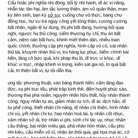
Cẩu hoặc phi nghĩa nhi động, bối lý nhi hành, dĩ ác vi năng,
nhẫn tác tàn hại, âm tặc lương thiện, ám vũ quân thân, mạn
kỳ tiên sinh, bạn kỳ
sở sự
, cuống chư vô thức, báng chư
đồng học, hư vu trá ngụy công yết tông thân, cương cường
bất nhân, ngận lệ tự dụng, thị phi bất đang, hướng bối quai
nghi, ngược hạ thủ công, siểm thượng hy chỉ, thụ ân bất
cảm, niệm oán bất hưu, khinh miệt thiên dân, nhiễu loạn
quốc chính, thưởng cập phi nghĩa, hình cập vô cô, sát nhân
thủ tài, khuynh nhân thủ vị, tru hàng lục phục, biếm chính bài
hiền, lăng cô bức quả, khí pháp thụ lộ, dĩ trực vi khúc, dĩ
khúc vi trực, nhập khinh vi trọng, kiến sát gia nộ, tri quá bất
cải, tri thiện bất vi, tự tội dẫn tha,
ung tắc phương thuật, sán báng thánh hiền, xâm lăng đạo
đức, xạ phi trục tẩu, phát trập kinh thê, điền huyệt phúc sào,
thương thai phá noãn, nguyện nhân hữu thất, hủy nhân thành
công, nguy nhân tự an, giảm nhân tự ích, dĩ ác dịch hảo, dĩ
tư phế công, thiết nhân chi năng, tế nhân chi thiện, hình nhân
chi xú, yết nhân chi tư, hao nhân hoá tài, ly nhân cốt nhục,
xâm nhân sở ái, trợ nhân vi phi, sính chí tác uy, nhục nhân
cầu thắng, bại nhân miêu giá, phá nhân hôn nhân, cẩu phú
nhi kiêu, cẩu miễn vô sỉ, nhận ân thôi quá, giá họa mại ác, cô