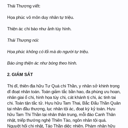
Thái Thượng viết:
Họa phúc vô môn duy nhân tự triệu.
Thiện ác chi báo như ảnh tùy hình.
Thái Thượng nói:
Họa phúc không có lối mà do người tự triệu.
Báo ứng thiện ác như bóng theo hình.
2. GIÁM SÁT
Thị dĩ, thiên địa hữu Tư Quá chi Thần, y nhân sở khinh trọng
dĩ đoạt nhân toán. Toán giảm tắc bần hao, đa phùng ưu hoạn,
nhân giai ố chi, hình họa tùy chi, cát khánh tị chi, ác tinh tai
chi. Toán tận tắc tử. Hựu hữu Tam Thai, Bắc Đẩu Thần Quân
tại nhân đầu thượng, lục nhân tội ác, đoạt kỳ kỷ toán. Hựu
hữu Tam Thi Thần tại nhân thân trung, mỗi đáo Canh Thân
nhật, triếp thướng nghệ Thiên Tào, ngôn nhân tội quá.
Nguyệt hối chi nhật, Táo Thần diệc nhiên. Phàm nhân hữu