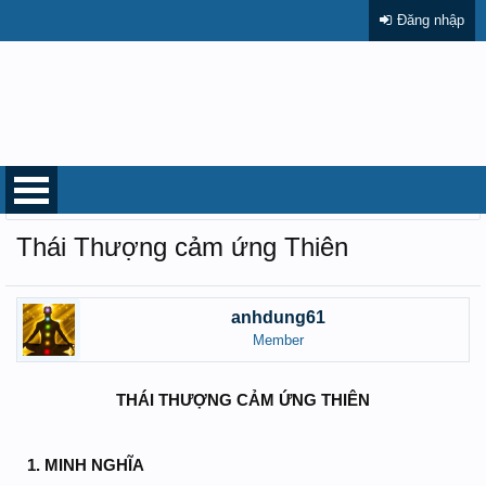
Đăng nhập
Trang chủ
Diễn đàn
THƯ VIỆN TỔNG HỢP
Sách, tài liệu...
Thái Thượng cảm ứng Thiên
anhdung61
Member
THÁI THƯỢNG CẢM ỨNG THIÊN
1. MINH NGHĨA