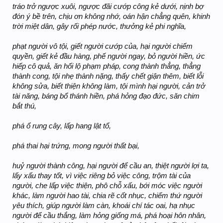
tráo trở ngược xuôi, ngược đãi cướp công kẻ dưới, nịnh bợ
đón ý bề trên, chịu ơn không nhớ, oán hận chẳng quên, khinh
trời miệt dân, gây rối phép nước, thưởng kẻ phi nghĩa,
phạt người vô tội, giết người cướp của, hại người chiếm
quyền, giết kẻ đầu hàng, phế người ngay, bỏ người hiền, ức
hiếp cô quả, ăn hối lộ phạm pháp, cong thành thẳng, thẳng
thành cong, tội nhẹ thành nặng, thấy chết giận thêm, biết lỗi
không sửa, biết thiện không làm, tội mình hại người, cản trở
tài năng, báng bổ thánh hiền, phá hỏng đạo đức, săn chim
bắt thú,
phá ổ rung cây, lấp hang lật tổ,
phá thai hại trứng, mong người thất bại,
huỷ người thành công, hại người để cầu an, thiệt người lợi ta,
lấy xấu thay tốt, vì việc riêng bỏ việc công, trộm tài của
người, che lấp việc thiện, phô chỗ xấu, bới móc việc người
khác, làm người hao tài, chia rẽ cốt nhục, chiếm thứ người
yêu thích, giúp người làm càn, khoái chí tác oai, hạ nhục
người để cầu thắng, làm hỏng giống má, phá hoại hôn nhân,